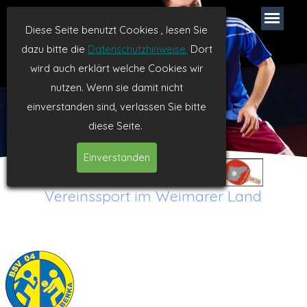
TTVL Weimar
Diese Seite benutzt Cookies , lesen Sie
dazu bitte die
Datenschutzhinweise.
Dort
Tischtennis seit 1994
wird auch erklärt welche Cookies wir
nutzen. Wenn sie damit nicht
einverstanden sind, verlassen Sie bitte
diese Seite.
Einverstanden
Vereinssport im Weimarer Land