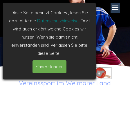
TTVL Weimar
Diese Seite benutzt Cookies , lesen Sie
dazu bitte die
Datenschutzhinweise.
Dort
Tischtennis seit 1994
wird auch erklärt welche Cookies wir
nutzen. Wenn sie damit nicht
einverstanden sind, verlassen Sie bitte
diese Seite.
Einverstanden
Vereinssport im Weimarer Land