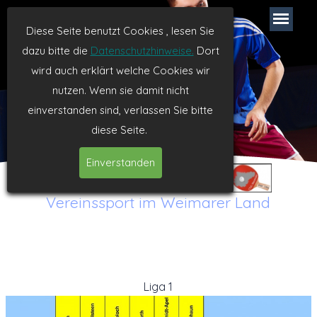
TTVL Weimar
Diese Seite benutzt Cookies , lesen Sie
dazu bitte die
Datenschutzhinweise.
Dort
Tischtennis seit 1994
wird auch erklärt welche Cookies wir
nutzen. Wenn sie damit nicht
einverstanden sind, verlassen Sie bitte
diese Seite.
Einverstanden
Vereinssport im Weimarer Land
Liga 1