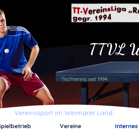
TTVL W
Tischtennis seit 1994
Vereinssport im Weimarer Land
Spielbetrieb
Vereine
Internes